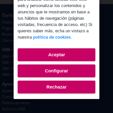
web y personalizar los contenidos y
anuncios que te mostramos en base a
Tarifas prepago
tus hábitos de navegación (páginas
Habla y navega
visitadas, frecuencia de acceso, etc) Si
Pago por uso
quieres saber más, echa un vistazo a
Roaming
nuestra
política de cookies.
Llamadas internacionales
SIM + Saldo
Aceptar
SIM + Recarga 10€
SIM + Recarga 15€
SIM + Recarga 20€
Configurar
SIM + Recarga 30€
Ayuda y contacto
Rechazar
Ayuda
Contacto
Puntos de venta
Activa tu SIM