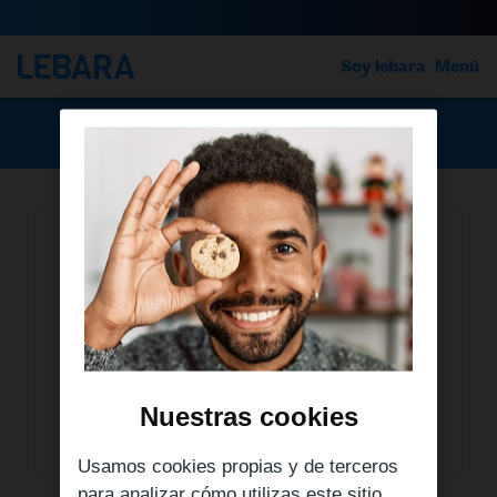
Soy lebara
Menú
›
›
¿Cómo renuevo mi bono?
¿Cómo renuevo mi bono?
Si dispones de saldo, los bonos de prepago, se
renuevan automáticamente cada 28 días.
Puedes comprar otro bono antes de la fecha de
expiración, si agotas los minutos o MB antes de
Nuestras cookies
dicha fecha para seguir hablando o navegando.
Usamos cookies propias y de terceros
para analizar cómo utilizas este sitio