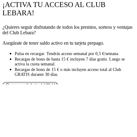
¡ACTIVA TU ACCESO AL CLUB
LEBARA!
¿Quieres seguir disfrutando de todos los premios, sorteos y ventajas
del Club Lebara?
Asegúrate de tener saldo activo en tu tarjeta prepago.
Pulsa en recargar. Tendrás acceso semanal por 0,5 €/semana.
Recargas de bono de hasta 15 € incluyen 7 días gratis. Luego se
activa la cuota semanal.
Recargas de bono de 15 € o más incluyen acceso total al Club
GRATIS durante 30 días.
¡Recarga y disfruta del Club!
¿Nos ayudas a mejorar?
¿Qué te parece el Club Lebara?
Aceptar