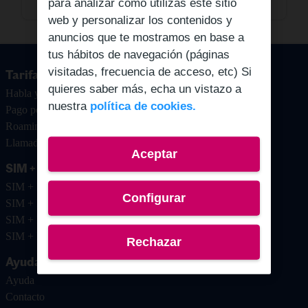
para analizar cómo utilizas este sitio
web y personalizar los contenidos y
anuncios que te mostramos en base a
tus hábitos de navegación (páginas
visitadas, frecuencia de acceso, etc) Si
Tarifas prepago
quieres saber más, echa un vistazo a
Habla y navega
nuestra
política de cookies.
Pago por uso
Roaming
Llamadas internacionales
Aceptar
SIM + Saldo
SIM + Recarga 10€
Configurar
SIM + Recarga 15€
SIM + Recarga 20€
SIM + Recarga 30€
Rechazar
Ayuda y contacto
Ayuda
Contacto