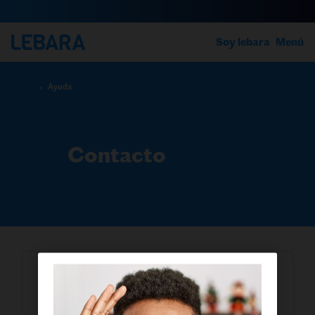
Soy lebara
Menú
›
Ayuda
Contacto
Escríbenos
Contacta con nosotros por redes