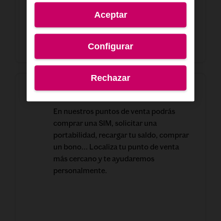
Desde tu número Lebara (gratis):
2222
Aceptar
Desde otro operador:
900 810 880
Desde el extranjero:
+34 912769175
Configurar
Rechazar
Ven a una tienda
En nuestros puntos de venta podrás
comprar una SIM, solicitar una
portabilidad, recargar tu saldo, comprar
un bono… Localiza tu punto de venta
más cercano y te ayudaremos
personalmente.