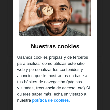
sociales y te responderemos lo antes
posible.
Facebook:
@LebaraES
X:
@lebaraes
Instagram:
@lebara_es
Nuestras cookies
Usamos cookies propias y de terceros
para analizar cómo utilizas este sitio
web y personalizar los contenidos y
Habla con nosotros
anuncios que te mostramos en base a
Puedes hablar con nuestro centro de
tus hábitos de navegación (páginas
atención al cliente de Lunes a Domingo
visitadas, frecuencia de acceso, etc) Si
de 8 a 24 horas.
quieres saber más, echa un vistazo a
nuestra
política de cookies.
Whatsapp:
+34 613470717