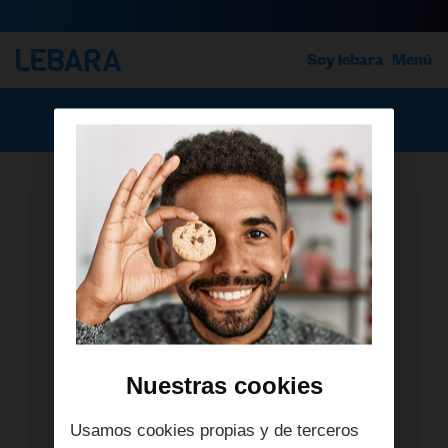
Soy lebara
Menú
›
›
¿Cómo solicito el Adelanto de Saldo?
¿Cómo solicito el adelanto de
saldo si cumplo con las
condiciones?
Enviando un SMS al 22333 con la palabra
"ANTICIPO" una vez que hayas recibido el
Nuestras cookies
mensaje de que puedes solicitar un anticipo de
saldo.
Usamos cookies propias y de terceros