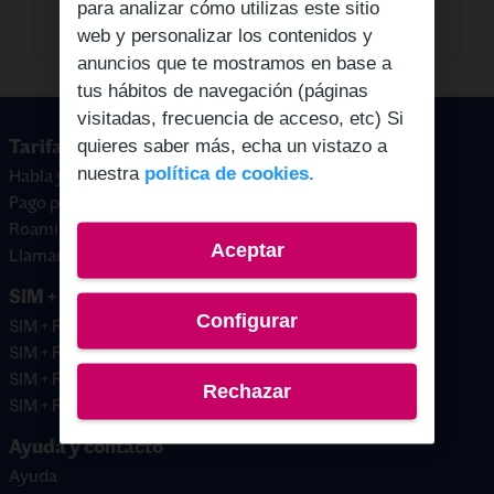
para analizar cómo utilizas este sitio
Mas información
Aquí.
web y personalizar los contenidos y
anuncios que te mostramos en base a
tus hábitos de navegación (páginas
visitadas, frecuencia de acceso, etc) Si
quieres saber más, echa un vistazo a
Tarifas prepago
nuestra
política de cookies.
Habla y navega
Pago por uso
Roaming
Aceptar
Llamadas internacionales
SIM + Saldo
Configurar
SIM + Recarga 10€
SIM + Recarga 15€
SIM + Recarga 20€
Rechazar
SIM + Recarga 30€
Ayuda y contacto
Ayuda