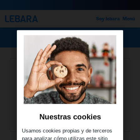
Soy lebara
Menú
›
›
¿La tarjeta SIM sirve para cualquier móvil?
¿La tarjeta SIM sirve para
cualquier móvil?
Sí. Nuestra tarjeta SIM es compatible con
cualquier terminal, tienen 3 tamaños: estándar,
nano, y micro. Una vez que recibas la tarjeta
Nuestras cookies
selecciona la adecuada para tu terminal.
Usamos cookies propias y de terceros
para analizar cómo utilizas este sitio