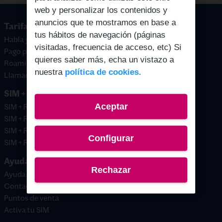
web y personalizar los contenidos y
anuncios que te mostramos en base a
Tarifas prepago
tus hábitos de navegación (páginas
Habla y navega
visitadas, frecuencia de acceso, etc) Si
Pago por uso
quieres saber más, echa un vistazo a
Roaming
nuestra
política de cookies.
Llamadas internacionales
SIM + Saldo
Aceptar
SIM + Recarga 10€
SIM + Recarga 15€
SIM + Recarga 20€
Configurar
SIM + Recarga 30€
Ayuda y contacto
Rechazar
Ayuda
Contacto
Puntos de venta
Activa tu SIM