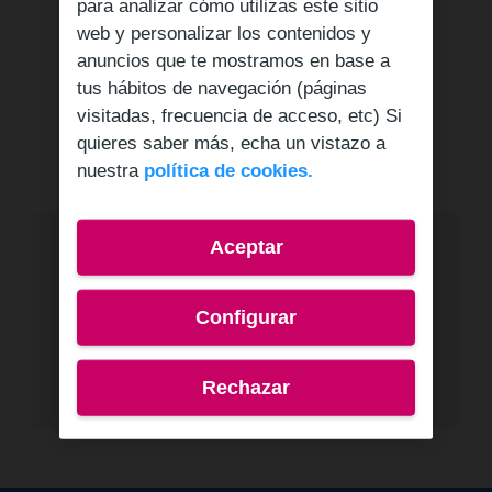
para analizar cómo utilizas este sitio
web y personalizar los contenidos y
anuncios que te mostramos en base a
En Canarias, Ceuta y Melilla aplica el
tus hábitos de navegación (páginas
impuesto correspondiente
visitadas, frecuencia de acceso, etc) Si
quieres saber más, echa un vistazo a
nuestra
política de cookies.
¿Ya eres cliente?
Aceptar
Si ya tienes una SIM de Lebara puedes activar
Configurar
este bono con tu saldo mandando un SMS con
el texto LATINOM al 22333, desde la app o
desde tu área de cliente web o acudiendo a un
Rechazar
punto de venta autorizado.