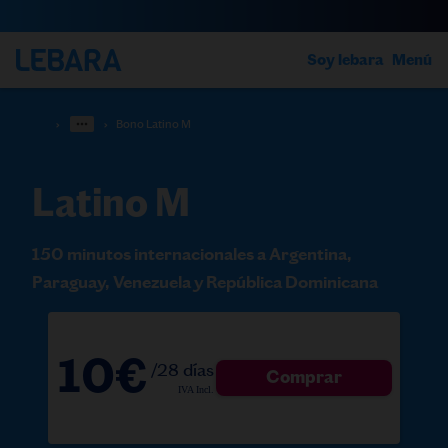
Soy lebara
Menú
›
›
Bono Latino M
Latino M
150 minutos internacionales a Argentina,
Paraguay, Venezuela y República Dominicana
10€
/28 días
Comprar
IVA Incl.